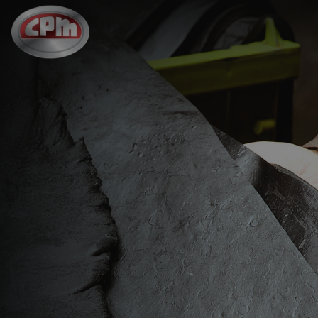
跳
至
主
要
内
容