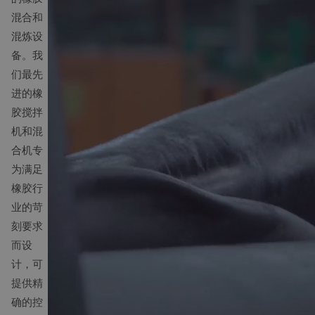
混合和
混炼设
备。我
们最先
进的橡
胶搅拌
机和混
合机专
为满足
橡胶行
业的苛
刻要求
而设
计，可
提供精
确的控