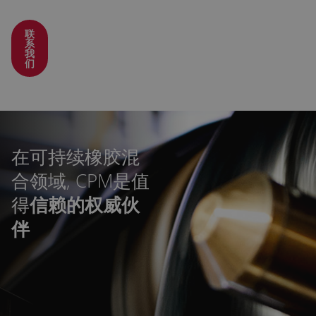
联
系
我
们
在可持续橡胶混
合领域, CPM是值
得
信赖的权威伙
伴