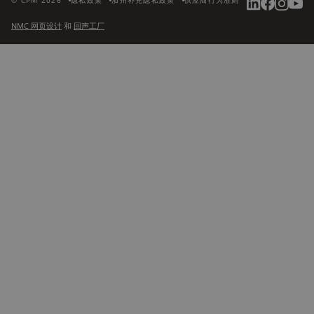
© CPM 2026
隐私政策
加州补充隐私政策
供应商行为准则
NMC 网页设计
和
回声工厂