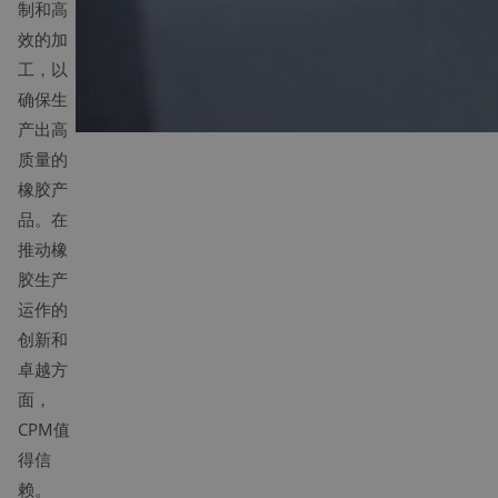
制和高
效的加
工，以
确保生
产出高
质量的
橡胶产
品。在
推动橡
胶生产
运作的
创新和
卓越方
面，
CPM值
得信
赖。