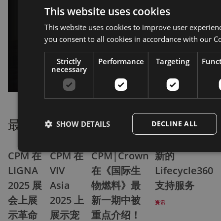
This website uses cookies
CPM Extricom 挤压技术如
This website uses cookies to improve user experien
何使高性能赛车轮胎更环保
you consent to all cookies in accordance with our Co
关于 CPM EXTRICOM 挤压技术如何使高性能赛车轮胎更环保
继续阅读
Strictly
Performance
Targeting
Funct
necessary
最新
消息
查看所有新闻
SHOW DETAILS
DECLINE ALL
CPM 在
CPM 在
CPM|Crown
新的
LIGNA
VIV
在《国际生
Lifecycle360
2025 展
Asia
物燃料》最
支持服务
会上展
2025 上
新一期中被
资讯
示革命
展示宠
重点介绍！