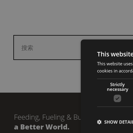
搜
索
This websit
This website uses
cookies in accord
Strictly
necessary
Feeding, Fueling & Building
SHOW DETAI
a Better World.