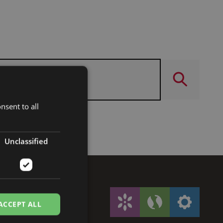
nsent to all
Unclassified
ACCEPT ALL