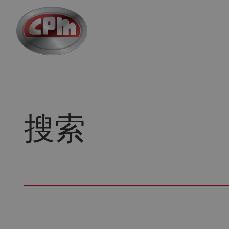
跳
至
主
要
内
容
搜索