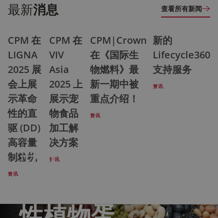
最新
消息
查看所有新闻
CPM 在
CPM 在
CPM|Crown
新的
LIGNA
VIV
在《国际生
Lifecycle360
2025 展
Asia
物燃料》最
支持服务
会上展
2025 上
新一期中被
资讯
示革命
展示宠
重点介绍！
性的直
物食品
资讯
驱 (DD)
加工解
高容量
决方案
我们助力
制粒机
资讯
资讯
您
可持续
性植物蛋