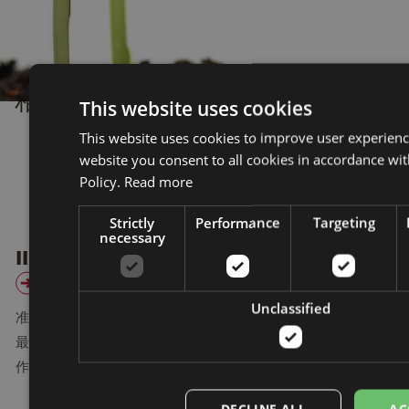
相关设备
查看全部
This website uses cookies
This website uses cookies to improve user experienc
website you consent to all cookies in accordance wi
Policy.
Read more
Strictly
Performance
Targeting
necessary
III 型浸出器
IV 型浸出器
V 型浸出器
闪蒸干
Unclassified
准备轻松处理您
无需筛网，即可
连续逆流萃取，
与传统干燥
最大的提取工
最有效地处理颗
最大限度地利用
相比，可获
作。
粒和粗物料。
叶子材料、碎豆
精细的产品
等。