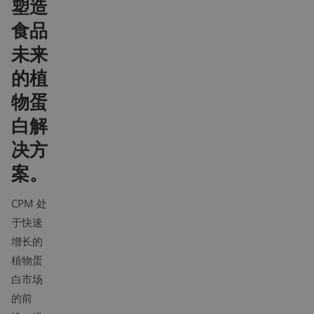
塑造
食品
未来
的植
物蛋
白解
决方
案。
CPM 处
于快速
增长的
植物蛋
白市场
的前