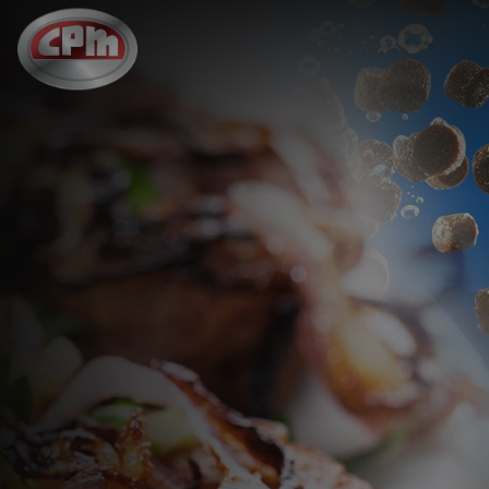
跳
至
主
要
内
容