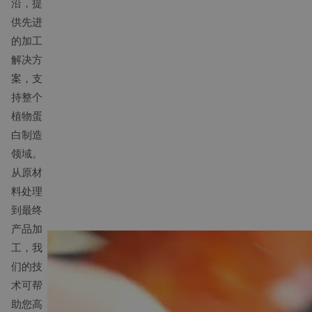
沿，提
供先进
的加工
解决方
案，支
持整个
植物蛋
白制造
领域。
从原材
料处理
到最终
产品加
工，我
们的技
术可帮
助您高