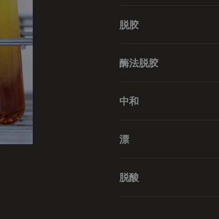
粗滤是从棕榈油原油中去除
脱胶
脱胶是从毛棕榈油中去除磷
酶法脱胶
酶脱胶利用特定的酶分解和
中和
中和涉及向原棕榈油中添加
漂
漂白是使用吸附材料去除色
脱酸
过程。
脱酸通常通过蒸馏来降低棕
量。