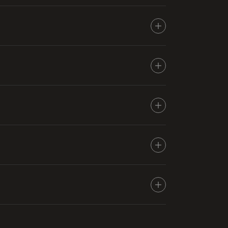
较大杂质和固体颗粒的初步过程。
脂和其他胶质杂质以提高其质量的过程。
去除磷脂，从而提高油的产量和质量。
碱以去除游离脂肪酸和其他不需要的成分。
素、氧化产物和其他杂质以产生颜色较浅的油的
榈油中的游离脂肪酸含量，以提高其稳定性和质