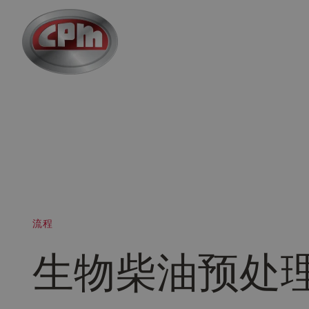
跳
至
主
要
内
容
流程
生物柴油预处