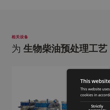
相关设备
为
生物柴油预处理工艺
This websit
This website uses
cookies in accord
Strictly
necessary