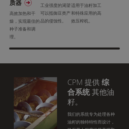
质器
工业强度的渴望
适用于油籽加工
可以抵御豆类产
和特殊应用的高
高效加热和干
品的侵蚀性。
效压榨机。
燥，实现最佳的
种子准备和调
理。
CPM 提供
综
合系统
其他油
籽。
我们的系统专为处理各种
油籽的独特特性而设计，