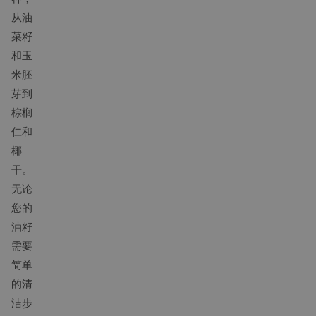
从油
菜籽
和玉
米胚
芽到
棕榈
仁和
椰
干。
无论
您的
油籽
需要
简单
的清
洁步