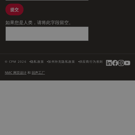
提交
如果您是人类，请将此字段留空。
© CPM 2026
隐私政策
加州补充隐私政策
供应商行为准则
NMC 网页设计
和
回声工厂