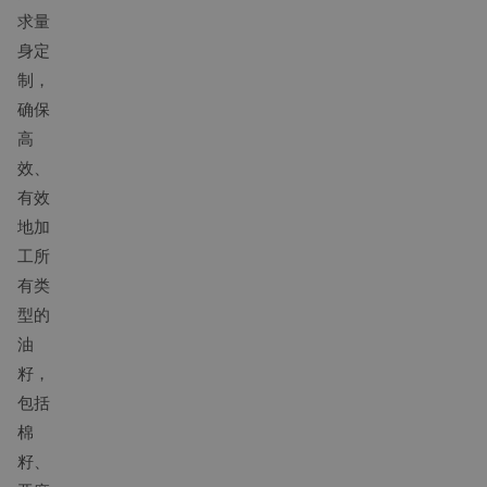
求量
身定
制，
确保
高
效、
有效
地加
工所
有类
型的
油
籽，
包括
棉
籽、