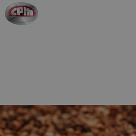
跳
至
主
要
内
容