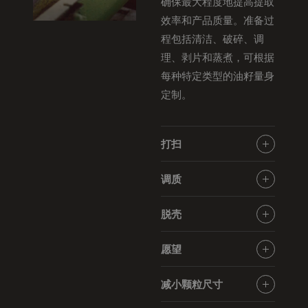
确保最大程度地提高提取
效率和产品质量。准备过
程包括清洁、破碎、调
理、剥片和蒸煮，可根据
每种特定类型的油籽量身
定制。
打扫
清洗可以去除异物和杂
调质
质，为油籽的有效加工做
调节油籽的水分含量和温
好准备，并保护下游设备
脱壳
度，以优化压片和提取效
免受损坏。
在脱壳过程中，种子被破
率。
愿望
碎，壳被去除，以增加油
适当的抽吸可根据密度分
产量并生产出高蛋白粉。
减小颗粒尺寸
离材料，通过去除石头和