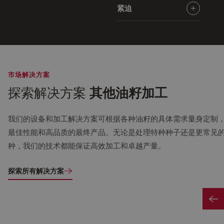
通过增加被加工材料的表
松散的壳等不需要的材
紧迫
面积，减小粒度可以提高
料，有助于提高含油种子
经过调理和压片的种子经
最终产品的效率。
的纯度和质量。
过机械压榨，以除去大部
分油。此步骤之后进行溶
剂萃取，以最大限度地提
市场解决方案
高油回收率。
探索解决方案
其他油籽加工
我们的设备和加工解决方案可根据各种油籽的具体需求量身定制
最佳性能和高品质的最终产品。无论是处理特种种子还是更常见
种，我们的技术都能保证高效加工和卓越产量。
探索所有解决方案