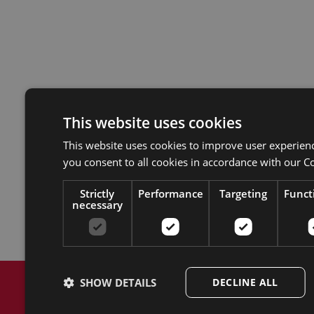
This website uses cookies
This website uses cookies to improve user experien
you consent to all cookies in accordance with our Co
Strictly
Performance
Targeting
Funct
necessary
SHOW DETAILS
DECLINE ALL
创新
是
我们