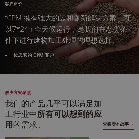
应用所需的尺寸而设计，可实现精确的粒度减小。
客户评价
破碎机
“CPM 擁有強大的設和創新解決方案，可
以7*24h 全天候运行，是我们在恶劣条
破粒机
件下进行废物加工处理的理想选择。"
使用 CPM 的破碎机优化饲料加工，该破碎机以其均
– 一位忠实的 CPM 客户
匀的粒度分布和稳定生产的可靠性而闻名。
破粒机
喂料器
解决方案聚焦
我们的产品几乎可以满足加
CPM 高性能进料器旨在支持粒度减小系统中的高效操
作，可确保一致的物料流动和精确的进料。
工行业中
所有可以想到的应
用
的需求。
查看所有故事
喂料器
解决方