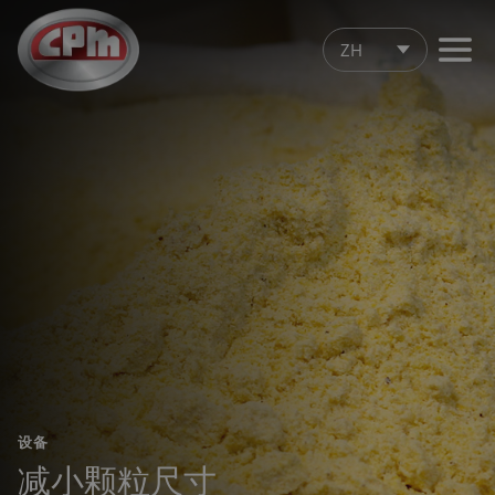
跳
至
ZH
主
要
内
容
设备
减小颗粒尺寸