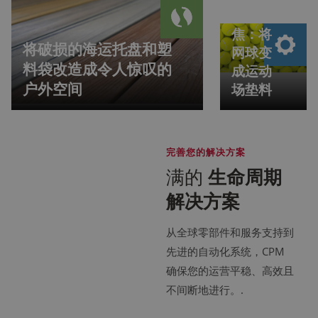
案聚
研磨机和粉碎机
焦：将
CPM 先进的设备具有卓越的研磨和粉碎能力，可提供
将破损的海运托盘和塑
网球变
适用于各种产品和行业的细研磨颗粒。
料袋改造成令人惊叹的
成运动
户外空间
场垫料
研磨机及超微粉碎机
配套产品
完善您的解决方案
使用 CPM 的全面辅助产品系列增强您的粒度减小装
满的
生命周期
置，这些产品旨在实现无缝集成和提高运营效率。
解决方案
配套产品
从全球零部件和服务支持到
先进的自动化系统，CPM
确保您的运营平稳、高效且
不间断地进行。.