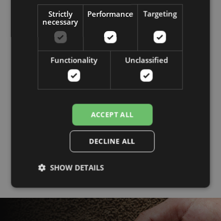
辊式粉碎机
品线，可在一个地方全面运
Strictly
Performance
Targeting
行。如果您有需要减少或增
CPM 辊磨机和破碎机专为提供精确的粒度控制而设
necessary
密的材料，您可以向我们发
计，其建立在坚固的基础之上，并配备坚固的辊子，
送样品，我们将对其进行所
具有长寿命和高可靠性。
有步骤的测试。我们监控并
Functionality
Unclassified
记录测试过程的每一步，因
辊磨机
此我们可以为您提供完整而
详细的结果分析。无论您的
破团机
独特规格是什么，我们都可
ACCEPT ALL
该设备用于减小粒度，可减少生产、储存或运输过程
以帮助您从设备中获得最佳
中产生的故意压实的材料和自然块状。
效果。
DECLINE ALL
有关创新的更多信息
破团机
SHOW DETAILS
破碎机
CPM 坚固的破碎机专为将坚硬的材料分解为各种工业