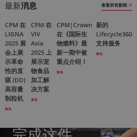
最新
消息
查看所有新闻
CPM 在
CPM 在
CPM|Crown
新的
LIGNA
VIV
在《国际生
Lifecycle360
2025 展
Asia
物燃料》最
支持服务
会上展
2025 上
新一期中被
资讯
示革命
展示宠
重点介绍！
性的直
物食品
资讯
驱 (DD)
加工解
高容量
决方案
制粒机
资讯
不要独自
资讯
完成这件