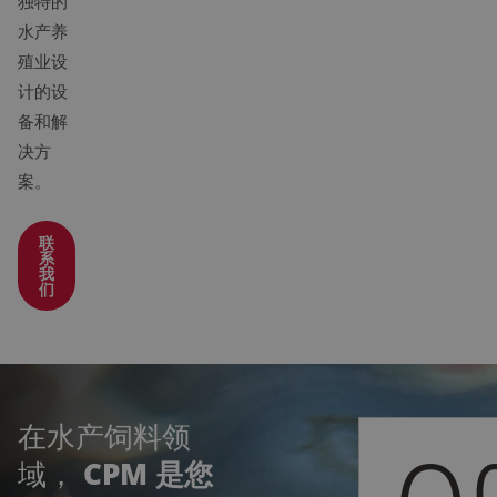
独特的
水产养
殖业设
计的设
备和解
决方
案。
联
系
我
们
在水产饲料领
域，
CPM 是您