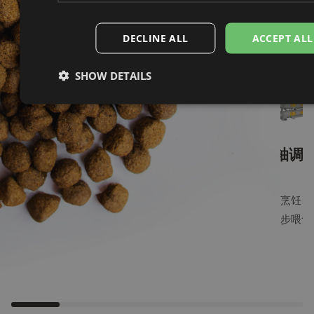
相关设备
查看全部
DECLINE ALL
ACCEPT ALL
SHOW DETAILS
CC系列逆流
水产饲料专
双螺旋膨化
单轴调
冷却器
用PM系列
机
对颗粒和挤出物
革命性的挤压系
专为烹饪、
进行有效冷却。
统旨在解决您的
和逐步喂食
专为加工、升温
食品配方中最严
计。
和渐进式喂料而
峻的挑战。
设计。