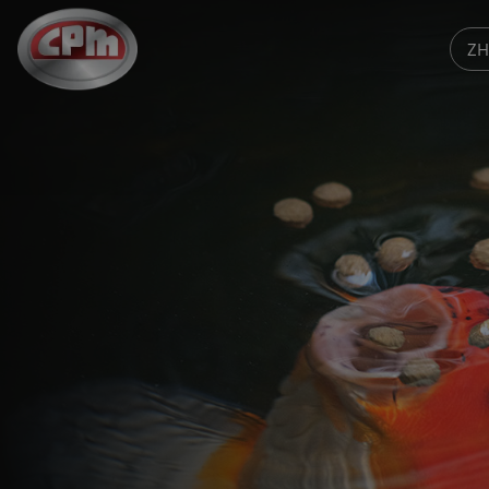
跳
至
ZH
主
要
内
容