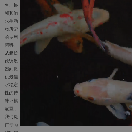
鱼、虾
和其他
水生动
物所需
的专用
饲料。
从超长
效调质
器到提
供最佳
水稳定
性的特
殊环模
配置，
我们提
供专为