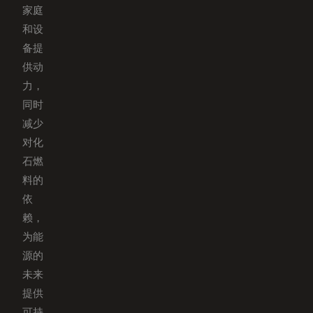
家庭
和设
备提
供动
力，
同时
减少
对化
石燃
料的
依
赖，
为能
源的
未来
提供
可持