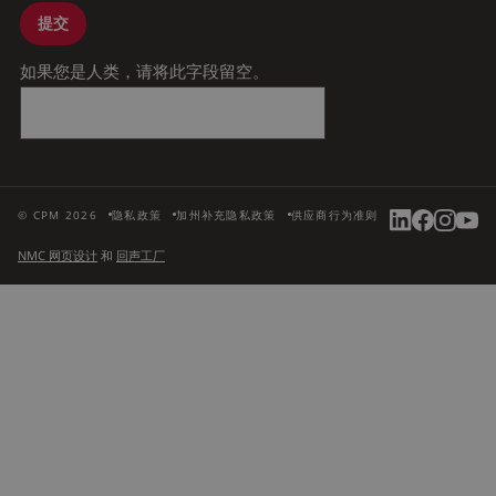
提交
如果您是人类，请将此字段留空。
© CPM 2026
隐私政策
加州补充隐私政策
供应商行为准则
NMC 网页设计
和
回声工厂