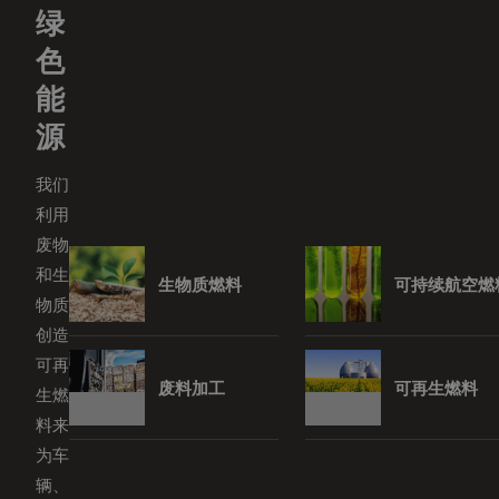
绿
色
能
源
我们
利用
废物
和生
生物质燃料
可持续航空燃
物质
创造
可再
废料加工
可再生燃料
生燃
料来
为车
辆、