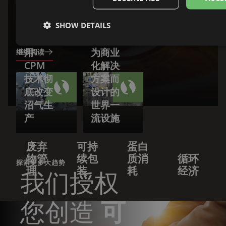
从废物到燃料：CPM
能源回收的
全球创
创新解决方案
Methaplanet
新中
SHOW DETAILS
如何利
心：专
用
为商业
继续阅读
CPM
化解决
技术彻
方案而
底改变
设计的
沼气生
世界一
产
流设施
废弃
可持
蛋白
物管
续包
质消
循环
探索更多大趋势
理
装
耗
经济
我们授权
您创造
可