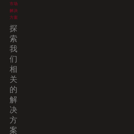
市场
解决
方案
探
索
我
们
相
关
的
解
决
方
案