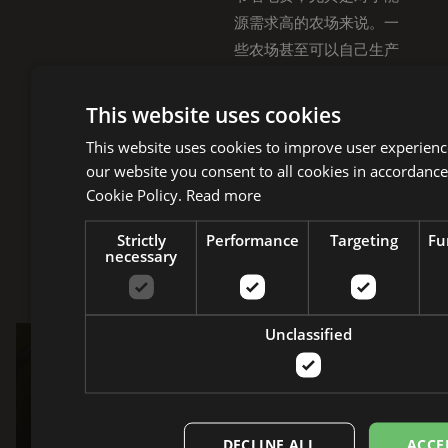
源需求高的农场来说。一
些农场甚至可以自己生产
可再生能源，并将多余的
电力卖回给电网，创造新
This website uses cookies
的收入来源。
This website uses cookies to improve user experienc
our website you consent to all cookies in accordance
可再生能源可以为精准灌
Cookie Policy.
Read more
溉和自动化系统等创新技
术提供动力，从而优化资
Strictly
Performance
Targeting
Fu
necessary
源利用并提高产量。
Unclassified
绿色能源聚焦
CPM
的
DECLINE ALL
ACCE
Crown