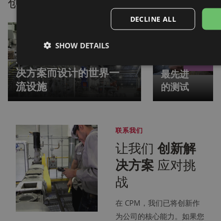
创新中心
在全球范围内
查看所有故事
DECLINE ALL
CPM
庞卡城
CPM 的 Crown 全球创
SHOW DETAILS
测试实
新中心：专为商业化解
验室：
决方案而设计的世界一
最先进
流设施
的测试
联系我们
让我们
创新解
决方案
应对挑
战
在 CPM，我们已将创新作
为公司的核心能力。如果您