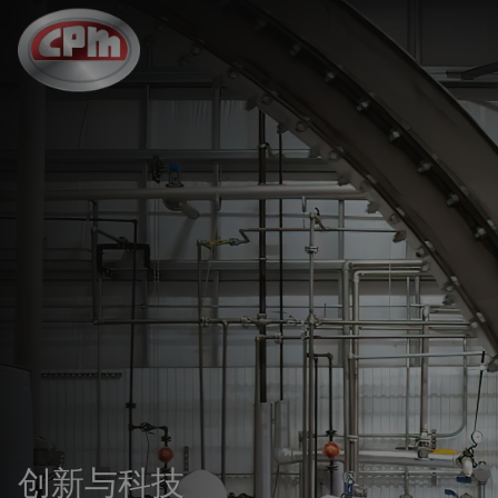
跳
至
主
要
内
容
创新与科技