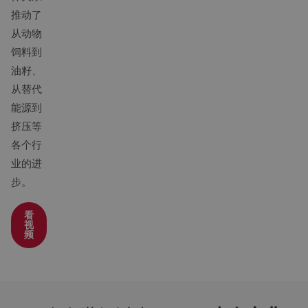
推动了
从动物
饲料到
油籽、
从替代
能源到
挤压等
各个行
业的进
步。
看
视
频