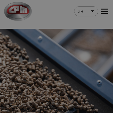
跳
至
ZH
主
要
内
容