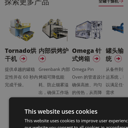
探索更多产品
全罐干燥机
Tornado烘
内部烘烤炉
Omega 针
罐头输
干机
式烤箱
统
提供卓越的罐稳
Greenbank 内部
Omega Pin
从备件到整
定性并在 60 秒内
烤箱可降低能
Oven 的管道设计
运系统，我
完成干燥。
耗、防止烟雾溢
确保高效、均匀
以满足任何
出，确保工作场
的传热，从而降
需求
所环保，同时最
低损耗并实现高
先进的制造技术
速生产，具有行
This website uses cookies
可保证最高的品
业领先的工程技
This website uses cookies to improve user experienc
质。
术。
our website you consent to all cookies in accordance