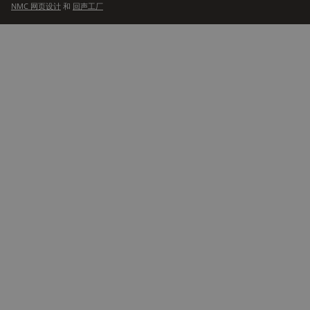
NMC 网页设计
和
回声工厂