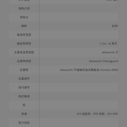
效果
保持可接受
加热介质
通过我们
满
的水质。
强大的吹
加热台
扫能力，
燃料
化学阶段为
可以保持
输送带宽度
天
罐头质量
并减少废
输送带类型
1.2m（4 英尺）、1.
品
主要传送带类型
Ashworth 不锈钢 1"
配有简单
压紧带类型
Ashworth Chemguard 带 T
易用的
压紧带
Ashworth 不锈钢开放式网格或 Intralox S9000 平齐网
HMI，方
便操作员
压紧调节
和维护人
排污调节
手
员使用
热交换器
通过我们
泵
紧密
的逆流设
风扇
IE3 或更高 - VFD 控制，IE3 VFD
计，以无
与伦比的
电力供应