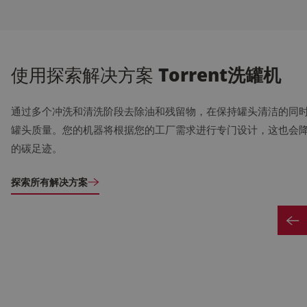
用水量降
低成本
高效加热
系统，可
使用探索解决方案
Torrent洗罐机
在两小时
内（一小
时可选）
通过多个冲洗和清洗阶段去除油和残留物，在保持罐头清洁的同
将罐体从
罐头质量。您的机器将根据您的工厂需求进行专门设计，这也会
冷却状态
的碳足迹。
加热至工
作温度
探索所有解决方案
根据您的
安装位
置，按照
所有必要
的标准和
法规进行
设计