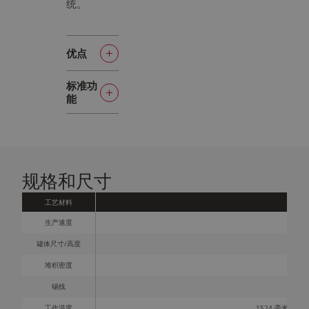
统。
优点
这款洗衣机
标准功
的最大优势
能
是每罐耗水
最高可达
量低。我们
8000cpm
的洗衣机每
多个冲洗
清洗一百万
规格和尺寸
和清洗阶
罐仅耗水不
段可去除
工艺材料
T
所有油
到 10 立方
生产速度
污、铝粉
米。我们利
和化学物
罐体尺寸/高度
88
用智能水监
质，以获
测可变流量
堆积密度
得适合装
来控制所需
锡线
95
饰的表面
的水量，以
工作温度
1524 毫米（5 